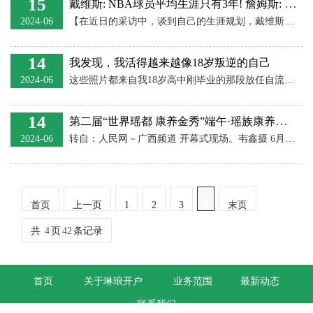
15
戴维斯: NBA球员平均生涯只有3年! 詹姆斯: 所以别笑话巅峰抱团!
2024-06
【在近日的采访中，谈到自己的生涯规划，戴维斯表示自己希望能打到50岁！本小品据此新闻改编，只为逗大家一乐，希望大家喜欢！】 记者：眉眉，这么久你没比赛，也没露面，你在忙什么？人家八村和水拉都去旅游了，老詹开始训练备战奥运会了！ 戴维斯：我是宅男，不喜欢旅游！我尚未痊愈，不适合训练，所以我……打游戏！ 记者：那你对自己的职业生涯有什么规划？你觉得自己能打到多少岁？ 戴维斯：我希望能够长留湖人，除非他们交易我！至于年限嘛……我也不知道！NBA球员在联盟的平均生涯只有3年，我已经打了12年了，我自己
14
我发现，我活得越来越像18岁叛逆的自己
2024-06
这些照片都来自我18岁高中刚毕业的那段放任自流的时光。高考第二天我就坐着三百块的火车硬座，背着我的二手50L背包，从广州一路坐到了云南大理，总共28小时。当时贪玩，追求心中的乌托邦，却还不知道，这趟旅程将会彻底改变我的人生。由于我先斩后奏，在火车上，我妈妈打电话勃然大怒，让我尽快回家，小孩子不要在外面乱玩。当时我心里的感觉是，这才是我，叛逆的我，向往远方的我。耳机里播放着jefferson airplane和窦唯。当时的我，一直觉得自己有一个老灵魂。高中的数学课，我在柜桶里偷着看了三年的70s垮
14
第二届“世界瑶都 康养金秀”端午·瑶族康养文化旅游活动开幕
2024-06
转自：人民网－广西频道 开幕式现场。韦鑫摄 6月7日，金秀瑶族自治县迎来了第二届“世界瑶都康养金秀”端午·瑶族康养文化旅游活动的盛大开幕。此次活动结合端午传统习俗，以康养旅游为主题，展示金秀丰富的旅游资源和独特的民族文化。 此次活动自7日起将持续至10日，期间将举行一系列丰富多彩的主题活动。其中，“瑶族‘非遗’嘉年华”将带领游客深入体验瑶族丰富的非物质文化遗产，感受其深厚的历史文化底蕴。同时，“优秀民间文化艺术交流展示活动”将为不同民族间搭建起文化交流与传承的桥梁。特别值得一提的是，“瑶族医药
4
首页
上一页
1
2
3
末页
共
4
页
42
条记录
首页
关于琳琅开户
业务范围
最新动态
联系我们