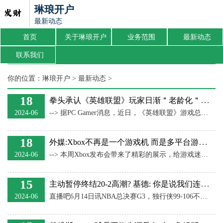
琳琅开户
最新动态
首页
关于琳琅开户
业务范围
最新动态
联系我们
你的位置：
琳琅开户
>
最新动态
>
18
拳头承认《英雄联盟》玩家日渐＂老龄化＂：新人变少了
2024-06
--> 据PC Gamer消息，近日，《英雄联盟》游戏总监Pu Liu在夏日游戏节问答环节谈到了该游戏的受众年龄变化的话题。 Pu Liu表示《英雄联盟》的玩家平均年龄确实在上升。他指出，与其谈游戏能引入多少新玩家，也应该考虑游戏能在数年间留住多少人，这样玩家群体的平均年龄自然会增加。但现在的问题是，《英雄联盟》吸引新玩家的能力不如以前了。 他说：“坦白来讲，现在的情况和10年前不一样了，那时候你还在上初中或高中，LOL是每个人都在谈论的游戏，每个人都在玩。现在我们要与很多其他游戏竞争。” 除
18
外媒:Xbox不再是一个游戏机 而是多平台游戏开发巨头
2024-06
--> 本周Xbox发布会带来了精彩的展示，给游戏迷们留下了深刻的印象。发布会上亮相游戏中有11款游戏均来自微软在过去六年内收购的工作室，例如《宣誓》（黑曜石2018年收购）、《夺宝奇兵》（Machine Game 2021年收购）《毁灭战士：黑暗时代》（id Software 2021年收购）、《黑色行动6》（Treyarch 2023年收购）、《暗黑4》资料片（暴雪 2023年收购）等。 外媒pcgamer发布文章，称如今的Xbox与过去相比“不再是一个游戏机平台，而更像是一个多平台游戏开
15
主动暂停终结20-2高潮? 基德: 你是说我们连续2回合没打成时?
2024-06
直播吧6月14日讯NBA总决赛G3，独行侠99-106不敌凯尔特人，大比分0-3落后。末节，凯尔特人一度将分差扩大到二十分以上，但随后独行侠就轰出22-2的攻势打回悬念。 最后五分钟，独行侠抢下防守板准备反击，但基德喊出暂停，东契奇张开双臂沮丧将球砸地。赛后，基德被问到了这次暂停。 记者：“在下半场，你们刚刚打出高潮，然后你叫了暂停。你叫这个暂停的理由是什么？你如何平衡让队友休息和继续保持高潮的能量？” 基德：“什么暂停？” 记者：“在第四节。” 基德：“第四节最后吗？我叫了好几次暂停。” 记