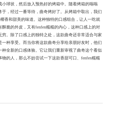
成小球状，然后放入预热好的烤箱中。随着烤箱的嗡嗡
终于，经过一番等待，曲奇烤好了。从烤箱中取出，我们
郁的椰香和甜美的味道。这种独特的口感组合，让人一吃就
脆的外皮，又有fenfen糯糯的内心，这种口感上的对
无穷。除了口感上的独特之处，这款曲奇还非常适合与家
是一种享受。而当你将这款曲奇分享给亲朋好友时，他们
一种全新的口感体验。它让我们重新审视了曲奇这个看似
的人，那么不妨尝试一下这款香甜可口、fenfen糯糯