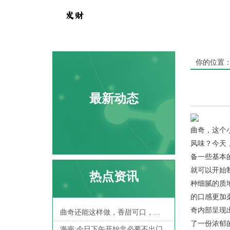
你的位置
最新动态
曲奇，这个
风味？今天
备一些基本
就可以开始
热点资讯
种细腻的质
的口感更加
奇内部呈现
曲奇还能这样做，香甜可口，里面还是fenfen糯糯的呢
了一份浓郁
海南:今日下午开始非必要不出门