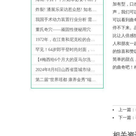
加有型，口
炸裂! 潘展乐采访惹众怒! 知名博主怒斥其“巨婴”, 网友评论炸锅
声，我们可
我国手术动力装置行业分析 需求趋向一次性化 进口替代加速前行
可以看到曲
停不下来。
董氏奇穴——顽固性便秘用穴
比让人倍感
1972年，在江青和尼克松的合影中，有一位青春美丽的女翻译是谁？
人和朋友一
罕见！64岁郎平登时尚封面，戴墨镜好帅，行走的衣架，不输超模
的惊喜和赞
简单的甜点
【#梅西给6个月大的亚马尔洗过澡#】#亚马尔成欧洲杯最年轻进球者#
的曲奇吧！
2024年8月8日山西省晋城市绿欣农产品贸易有限公司价格行情
第二届“世界瑶都 康养金秀”端午·瑶族康养文化旅游活动开幕
上一篇：
下一篇：
相关资