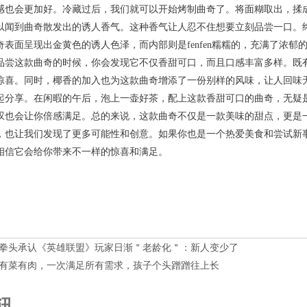
感也会更加好。冷藏过后，我们就可以开始烤制曲奇了。将面糊取出，揉
以闻到曲奇散发出的诱人香气。这种香气让人忍不住想要立刻品尝一口。
奇表面呈现出金黄色的诱人色泽，而内部则是fenfen糯糯的，充满了浓
品尝这款曲奇的时候，你会发现它不仅香甜可口，而且口感丰富多样。既有酥
惊喜。同时，椰香的加入也为这款曲奇增添了一份别样的风味，让人回味
起分享。在闲暇的午后，泡上一壶好茶，配上这款香甜可口的曲奇，无疑
叹也会让你倍感满足。总的来说，这款曲奇不仅是一款美味的甜点，更是
，也让我们发现了更多可能性和创意。如果你也是一个热爱美食和尝试新事物
相信它会给你带来不一样的惊喜和满足。
拳头承认《英雄联盟》玩家日渐＂老龄化＂：新人变少了
有菜有肉，一次满足所有需求，孩子个头蹭蹭往上长
讯