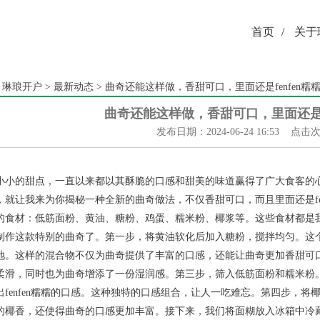
首页
/
关于
：
琳琅开户
>
最新动态
> 曲奇还能这样做，香甜可口，里面还是fenfen糯
曲奇还能这样做，香甜可口，里面还是fe
发布日期：2024-06-24 16:53 点击
小小的甜点，一直以来都以其酥脆的口感和甜美的味道赢得了广大食客的
，就让我来为你揭秘一种全新的曲奇做法，不仅香甜可口，而且里面还是fe
的食材：低筋面粉、黄油、糖粉、鸡蛋、糯米粉、椰浆等。这些食材都是
制作这款特别的曲奇了。第一步，将黄油软化后加入糖粉，搅拌均匀。这
地。这样的混合物不仅为曲奇提供了丰富的口感，还能让曲奇更加香甜可
柔滑，同时也为曲奇增添了一份湿润感。第三步，筛入低筋面粉和糯米粉
出fenfen糯糯的口感。这种独特的口感组合，让人一吃难忘。第四步，
的椰香，还使得曲奇的口感更加丰富。接下来，我们将面糊放入冰箱中冷