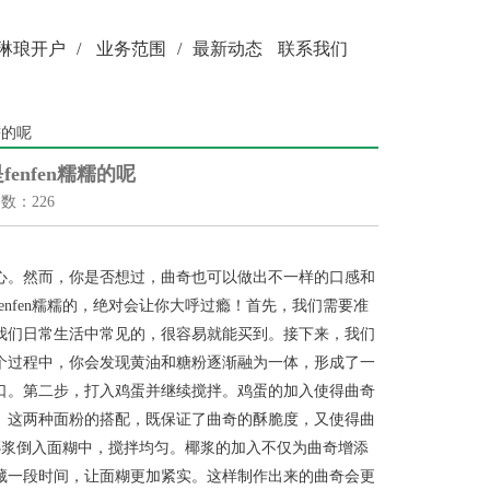
琳琅开户
/
业务范围
/
最新动态
联系我们
糯的呢
nfen糯糯的呢
次数：226
心。然而，你是否想过，曲奇也可以做出不一样的口感和
nfen糯糯的，绝对会让你大呼过瘾！首先，我们需要准
我们日常生活中常见的，很容易就能买到。接下来，我们
个过程中，你会发现黄油和糖粉逐渐融为一体，形成了一
口。第二步，打入鸡蛋并继续搅拌。鸡蛋的加入使得曲奇
。这两种面粉的搭配，既保证了曲奇的酥脆度，又使得曲
将椰浆倒入面糊中，搅拌均匀。椰浆的加入不仅为曲奇增添
藏一段时间，让面糊更加紧实。这样制作出来的曲奇会更