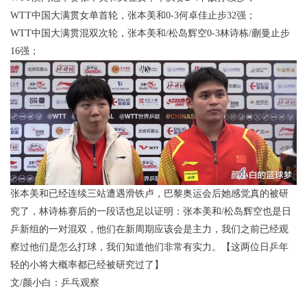
WTT中国大满贯女单首轮，张本美和0-3何卓佳止步32强；
WTT中国大满贯混双次轮，张本美和/松岛辉空0-3林诗栋/蒯曼止步
16强；
张本美和已经连续三站遭遇滑铁卢，巴黎奥运会后她感觉真的被研
究了，林诗栋赛后的一段话也足以证明：张本美和/松岛辉空也是日
乒新组的一对混双，他们在新周期应该会是主力，我们之前已经观
察过他们是怎么打球，我们知道他们非常有实力。【这两位日乒年
轻的小将大概率都已经被研究过了】
文/颜小白：乒乓观察