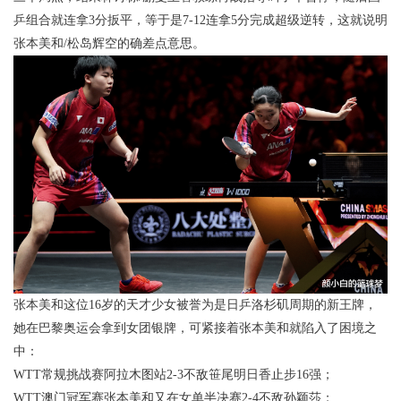
乒组合就连拿3分扳平，等于是7-12连拿5分完成超级逆转，这就说明
张本美和/松岛辉空的确差点意思。
张本美和这位16岁的天才少女被誉为是日乒洛杉矶周期的新王牌，
她在巴黎奥运会拿到女团银牌，可紧接着张本美和就陷入了困境之
中：
WTT常规挑战赛阿拉木图站2-3不敌笹尾明日香止步16强；
WTT澳门冠军赛张本美和又在女单半决赛2-4不敌孙颖莎；