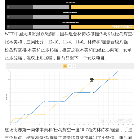
WTT中国大满贯混双8强赛，国乒组合林诗栋/蒯曼3-0淘汰松岛辉空/
张本美和，三局比分：12-10、11-4、11-6。林诗栋/蒯曼晋级八强，
松岛辉空/张本美和止步16强，换言之张本美和已经止步两项，女单
止步32强，混双止步16强，目前只剩下一个女双项目。
这场比赛第一局张本美和/松岛辉空一度10-7领先林诗栋/蒯曼，手握
三个局点，结果林诗栋/蒯曼主管教练肖战指导叫了个暂停，随后国