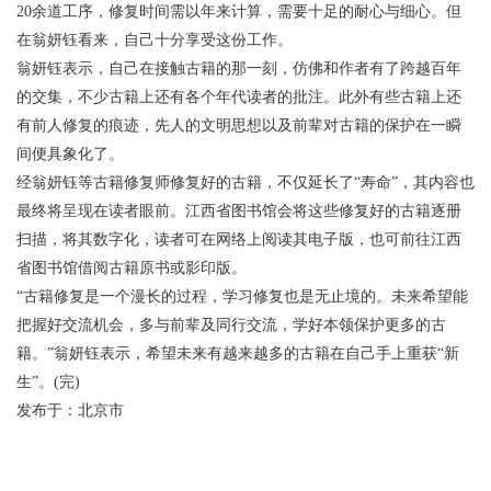
20余道工序，修复时间需以年来计算，需要十足的耐心与细心。但
在翁妍钰看来，自己十分享受这份工作。
翁妍钰表示，自己在接触古籍的那一刻，仿佛和作者有了跨越百年
的交集，不少古籍上还有各个年代读者的批注。此外有些古籍上还
有前人修复的痕迹，先人的文明思想以及前辈对古籍的保护在一瞬
间便具象化了。
经翁妍钰等古籍修复师修复好的古籍，不仅延长了“寿命”，其内容也
最终将呈现在读者眼前。江西省图书馆会将这些修复好的古籍逐册
扫描，将其数字化，读者可在网络上阅读其电子版，也可前往江西
省图书馆借阅古籍原书或影印版。
“古籍修复是一个漫长的过程，学习修复也是无止境的。未来希望能
把握好交流机会，多与前辈及同行交流，学好本领保护更多的古
籍。”翁妍钰表示，希望未来有越来越多的古籍在自己手上重获“新
生”。(完)
发布于：北京市