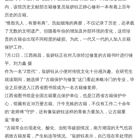
内，该馆历史文献部古籍修复员翁妍钰正静心修补一本有着上百年
历史的古籍。
“惟殷先人，有册有典”。浩如烟海的典册，不仅记录了历史，还承载
了无数的文明遗产。但随着年份的增加及外部环境的变化，这些珍
贵的古籍会出现不同程度的破损。为此，一代又一代的人加入古籍
保护工作。
7月12日，江西南昌，翁妍钰正在对几张经过修复的古籍书叶进行锤
平。刘力鑫 摄
作为一名“Z世代”，翁妍钰从小便对传统文化十分感兴趣。在研究生
就读期间，她选择了“古籍保护与修复”这门看起来略冷门的专业，毕
业之后便进入江西省图书馆成为一名古籍修复师。
江西省图书馆是全国古籍重点保护单位，也是江西省古籍保护中
心，馆藏有近38万册古籍。汗牛充栋的古籍，不仅有工作二十余年
的“老师傅”守护，还有像翁妍钰这样的青春力量加入，让古籍重
返“青春”。
“古籍常会出现老化、酸化、虫蛀等破损情况，南方潮湿的天气也容
易致古籍发霉，产生粘连等情况。”翁妍钰表示，自己现在常处理的