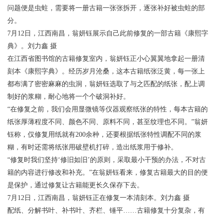
问题便是虫蛀，需要将一册古籍一张张拆开，逐张补好被虫蛀的部
分。
7月12日，江西南昌，翁妍钰展示自己此前修复的一部古籍《康熙字
典》。刘力鑫 摄
在江西省图书馆的古籍修复室内，翁妍钰正小心翼翼地拿起一册清
刻本《康熙字典》。经历岁月沧桑，这本古籍纸张泛黄，每一张上
都布满了密密麻麻的虫洞，翁妍钰选取了与之匹配的纸张，配上调
制好的浆糊，耐心地将一个个破洞补好。
“在修复之前，我们会用显微镜等仪器观察纸张的特性，每本古籍的
纸张厚薄程度不同、颜色不同、原料不同，甚至纹理也不同。”翁妍
钰称，仅修复用纸就有200余种，还要根据纸张特性调配不同的浆
糊，有时还需将纸张用破壁机打碎，造出纸浆用于修补。
“修复时我们坚持‘修旧如旧’的原则，采取最小干预的办法，不对古
籍的内容进行修改和补充。”在翁妍钰看来，修复古籍最大的目的便
是保护，通过修复让古籍能更长久保存下去。
7月12日，江西南昌，翁妍钰正在修复一本清刻本。刘力鑫 摄
配纸、分解书叶、补书叶、齐栏、锤平……古籍修复十分复杂，有